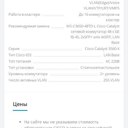
VLAN(Edge)/Voice
VLAN/VTP/URT/VMPS
Работа в кластере
До 16 коммутаторов на
кластер
Рекомендуемая замена
WS-C3650-48TD-L Cisco Catalyst
cетевой коммутатор 48 x GE
RJ-45, 2xSFP+ или 4xSFP, LAN
Base
Серия
Cisco Catalyst 3560-X
Тип Cisco IOS
LAN Base
Тип питания
AC 220В
Тип установки
Стоечное/настольное
Уровень коммутатора
2+ уровень
Число активных VLAN
255 VLAN
Цены
На сайте мы не указываем стоимость
оборудования CISCO в связи со спецификой