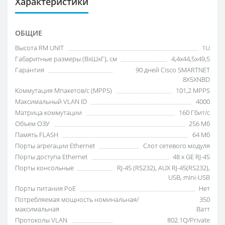
Характеристики
ОБЩИЕ
Высота RM UNIT
1U
Габаритные размеры (ВхШхГ), см
4,4х44,5х49,5
Гарантия
90 дней Cisco SMARTNET
8X5XNBD
Коммутация Мпакетов/с (MPPS)
101,2 MPPS
Максимальный VLAN ID
4000
Матрица коммутации
160 Гбит/с
Объем ОЗУ
256 Мб
Память FLASH
64 Мб
Порты агрегации Ethernet
Слот сетевого модуля
Порты доступа Ethernet
48 x GE RJ-45
Порты консольные
RJ-45 (RS232), AUX RJ-45(RS232),
USB, mini-USB
Порты питания PoE
Нет
Потребляемая мощность номинальная/
350
максимальная
Ватт
Протоколы VLAN
802.1Q/Private