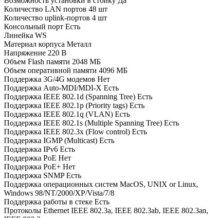
Возможность установки в стойку
Да
Количество LAN портов
48 шт
Количество uplink-портов
4 шт
Консольный порт
Есть
Линейка
WS
Материал корпуса
Металл
Напряжение
220 В
Объем Flash памяти
2048 МБ
Объем оперативной памяти
4096 МБ
Поддержка 3G/4G модемов
Нет
Поддержка Auto-MDI/MDI-X
Есть
Поддержка IEEE 802.1d (Spanning Tree)
Есть
Поддержка IEEE 802.1p (Priority tags)
Есть
Поддержка IEEE 802.1q (VLAN)
Есть
Поддержка IEEE 802.1s (Multiple Spanning Tree)
Есть
Поддержка IEEE 802.3x (Flow control)
Есть
Поддержка IGMP (Multicast)
Есть
Поддержка IPv6
Есть
Поддержка PoE
Нет
Поддержка PoE+
Нет
Поддержка SNMP
Есть
Поддержка операционных систем
MacOS, UNIX or Linux,
Windows 98/NT/2000/XP/Vista/7/8
Поддержка работы в стеке
Есть
Протоколы Ethernet
IEEE 802.3a, IEEE 802.3ab, IEEE 802.3an,