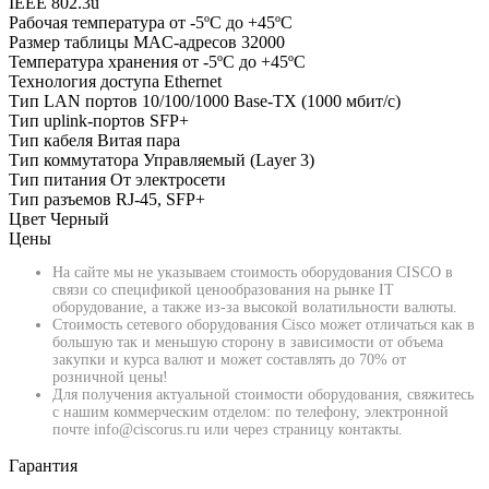
IEEE 802.3u
Рабочая температура
от -5ºC до +45ºC
Размер таблицы MAC-адресов
32000
Температура хранения
от -5ºC до +45ºC
Технология доступа
Ethernet
Тип LAN портов
10/100/1000 Base-TX (1000 мбит/с)
Тип uplink-портов
SFP+
Тип кабеля
Витая пара
Тип коммутатора
Управляемый (Layer 3)
Тип питания
От электросети
Тип разъемов
RJ-45, SFP+
Цвет
Черный
Цены
На сайте мы не указываем стоимость оборудования CISCO в
связи со спецификой ценообразования на рынке IT
оборудование, а также из-за высокой волатильности валюты.
Стоимость сетевого оборудования Cisco может отличаться как в
большую так и меньшую сторону в зависимости от объема
закупки и курса валют и может составлять до 70% от
розничной цены!
Для получения актуальной стоимости оборудования, свяжитесь
с нашим коммерческим отделом: по телефону, электронной
почте info@ciscorus.ru или через страницу контакты.
Гарантия