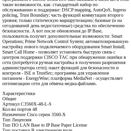
такие возможности, как: стандартный набор по
обслуживанию и поддержке: DSCP mapping, AutoQoS, Ingress
policing, Trust Boundary; часть функций коммутации второго
уровня; только статическую маршрутизацию; базовые (и на
сегодняшний день недостаточные) средства по обеспечению
безопасности. А вот после обновления до IP Base,
пользователь получит дополнительные возможности: Smart
Operations; Prime Network Control System; автоматизированную
настройку нового подключаемого оборудования Smart Install;
Smart Call Home - позволяет установить быструю связь с
центром поддержки CISCO TAC при обнаружении ошибки в
сети (потребуется ручная настройка в получении разрешения
администратора сети); пакет функций для безопасности и
контроля - ISE и TrustSec; программа для управления
питанием - EnergyWise; платформа MediaNet - осуществляет
оптимизацию сети для обмена медиа-файлами.
Характеристики
Общие
Артикул
C3560X-48-L-S
Кол-во портов
48
Назначение
Cisco серии 3560-X
Тип
Лицензия
Тип ПО
LAN Base to IP Base Paper License
Тип поставки
В электронном виде