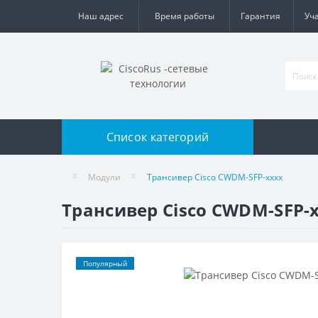
Наш адрес
Время работы
Гарантия
Уч
Список категорий
Модули
Трансивер Cisco CWDM-SFP-xxxx
Трансивер Cisco CWDM-SFP-
Популярный