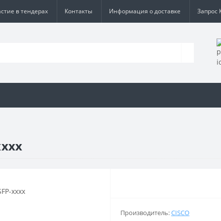
астие в тендерах
Контакты
Информация о доставке
Запрос 
xxxx
Производитель:
CISCO