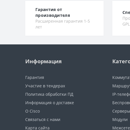
Гарантия от
Сп
производителя
Про
Расширенная гарантия 1-5
GPL
лет
Информация
Катег
Гарантия
Коммута
Участие в тендерах
Маршру
Политика обработки ПД
IP-теле
Информация о доставке
Беспров
О Cisco
Сервер
Связаться с нами
Модули
Карта сайта
Межсете