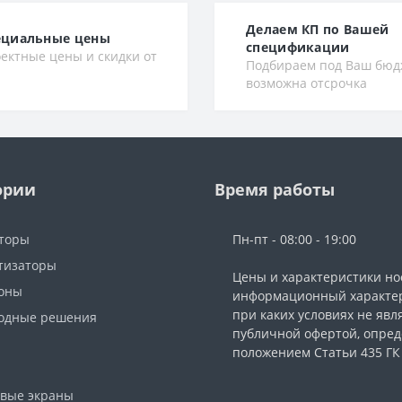
Делаем КП по Вашей
ециальные цены
спецификации
ектные цены и скидки от
Подбираем под Ваш бюд
возможна отсрочка
ории
Время работы
торы
Пн-пт - 08:00 - 19:00
тизаторы
Цены и характеристики но
фоны
информационный характер
при каких условиях не явл
одные решения
публичной офертой, опре
ы
положением Статьи 435 ГК
вые экраны