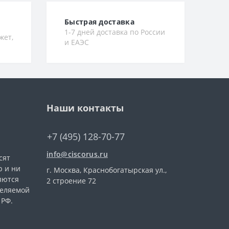
Быстрая доставка
1-7 дней доставка по России
жет,
и ЕАЭС
Наши контакты
+7 (495) 128-70-77
info@ciscorus.ru
сят
 и ни
г. Москва, Краснобогатырская ул.,
яются
2 строение 72
деляемой
 РФ.