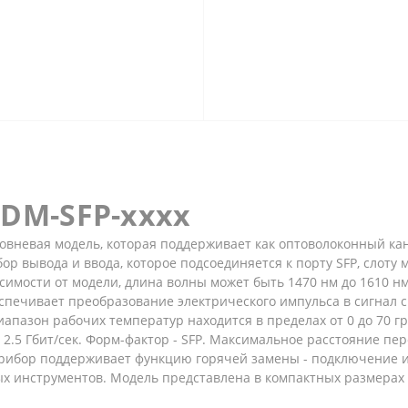
WDM-SFP-xxxx
овневая модель, которая поддерживает как оптоволоконный канал (
р вывода и ввода, которое подсоединяется к порту SFP, слоту 
исимости от модели, длина волны может быть 1470 нм до 1610 н
печивает преобразование электрического импульса в сигнал с
апазон рабочих температур находится в пределах от 0 до 70 г
о 2.5 Гбит/сек. Форм-фактор - SFP. Максимальное расстояние пе
рибор поддерживает функцию горячей замены - подключение и
 инструментов. Модель представлена в компактных размерах -