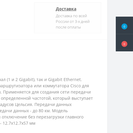
Доставка
Доставка по всей
России от 3-х дней
0
после оплаты
0
1 и 2 Gigabit), так и Gigabit Ethernet.
маршрутизатора или коммутатора Cisco для
м. Применяется для создания сети передачи
 определенной частотой, который выступает
радусов Цельсия. Передачи данных
редачи данных - до 80 км. Модель
 отключение без перезагрузки главного
 12.7х12.7х57 мм